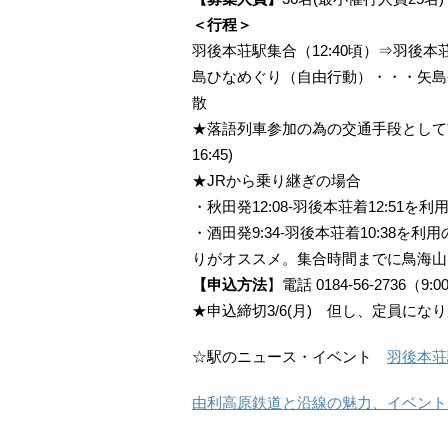
＜行程＞
羽後本荘駅集合（12:40頃）⇒羽後本荘
島ひなめぐり（自由行動）・・・矢島発（
散
★落語列車参加の為の交通手段として前
16:45)
★JRから乗り継ぎの場合
・秋田発12:08-羽後本荘着12:51
・酒田発9:34-羽後本荘着10:38
りがオススメ。集合時間までに鳥海山
【申込方法
】電話 0184-56-2736（9:0
★申込締切3/6(月) 但し、定員にな
☆駅のニュース・イベント
羽後本荘
由利高原鉄道と沿線の魅力、イベント