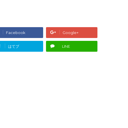
Facebook
Google+
!
はてブ
LINE