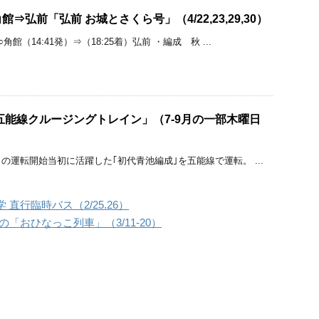
⇒弘前「弘前 お城とさくら号」（4/22,23,29,30）
館（14:41発）⇒（18:25着）弘前 ・編成 秋 ...
五能線クルージングトレイン」（7-9月の一部木曜日
の運転開始当初に活躍した｢初代青池編成｣を五能線で運転。 ...
直行臨時バス（2/25.26）
「おひなっこ列車」（3/11-20）