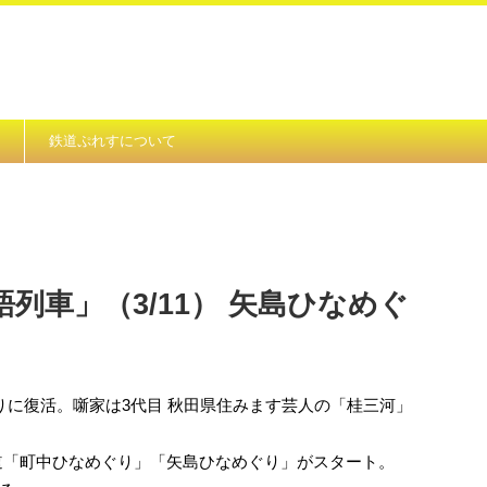
鉄道ぷれすについて
列車」（3/11） 矢島ひなめぐ
りに復活。噺家は3代目 秋田県住みます芸人の「桂三河」
街道「町中ひなめぐり」「矢島ひなめぐり」がスタート。