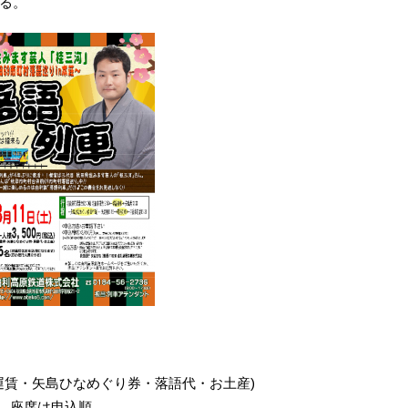
る。
往復運賃・矢島ひなめぐり券・落語代・お土産)
) 座席は申込順