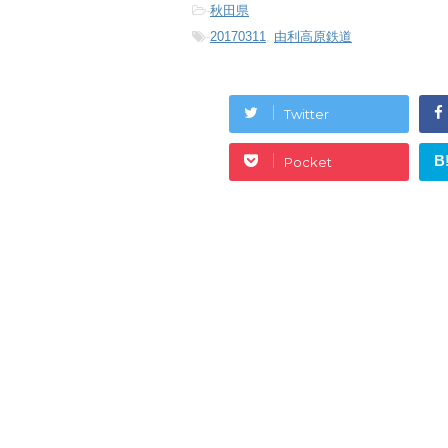
-
秋田県
-
20170311
,
由利高原鉄道
Twitter
B
Pocket