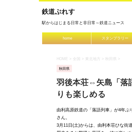
鉄道ぷれす
駅からはじまる日常と非日常～鉄道ニュース
home
スタンプラリー
HOME
>
全国
>
東北地方
>
秋田県
>
秋田県
羽後本荘⇔矢島「落語
りも楽しめる
由利高原鉄道の「落語列車」が4年ぶ
さん。
3月11日(土)からは、由利本荘ひな