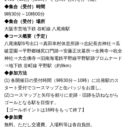
◆集合（受付）時間
9時30分～10時00分
◆集合（受付）場所
大阪市営地下鉄 谷町線 八尾南駅
◆コース概要（予定）
八尾南駅6号出口⇒真田幸村休息所跡⇒志紀長吉神社⇒瓜
破霊園⇒平野郷樋尻口門跡⇒安藤正次墓所⇒全興寺⇒杭全
神社⇒大念佛寺⇒旧南海電鉄平野線平野駅跡プロムナード
⇒地下鉄 谷町線 平野駅（約9km）
◆参加方法
(1) 各開催日の受付時間（9時30分～10時）に出発駅のス
タート受付でコースマップと缶バッジをお渡し。
(2)コースマップと矢印を頼りに史跡・旧跡を訪ねながら
ゴールとなる駅を目指す。
【ゴールポイントは16時をもって終了】
◆参加費
無料。ただし交通費、入場料等は各自負担。