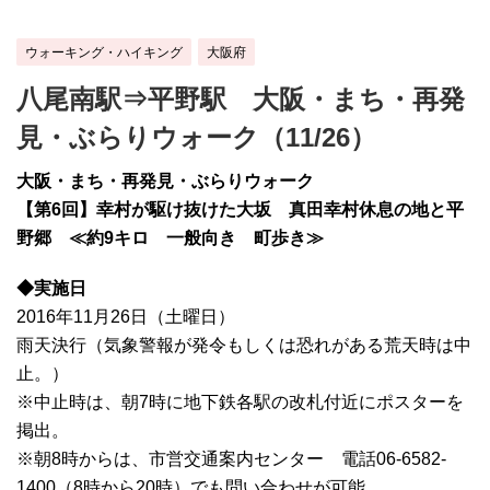
ウォーキング・ハイキング
大阪府
八尾南駅⇒平野駅 大阪・まち・再発
見・ぶらりウォーク（11/26）
大阪・まち・再発見・ぶらりウォーク
【第6回】幸村が駆け抜けた大坂 真田幸村休息の地と平
野郷 ≪約9キロ 一般向き 町歩き≫
◆実施日
2016年11月26日（土曜日）
雨天決行（気象警報が発令もしくは恐れがある荒天時は中
止。）
※中止時は、朝7時に地下鉄各駅の改札付近にポスターを
掲出。
※朝8時からは、市営交通案内センター 電話06-6582-
1400（8時から20時）でも問い合わせが可能。