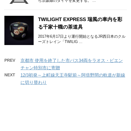
ら京阪線のダイヤを変更する。 ...
TWILIGHT EXPRESS 瑞風の車内を彩
る千家十職の茶道具
2017年6月17日より運行開始となるJR西日本のクル
ーズトレイン「TWILIG ...
PREV
京都市 使用を終了した市バス34両をラオス・ビエン
チャン特別市に寄贈
NEXT
12/3初発～上町線天王寺駅前～阿倍野間の軌道が新線
に切り替わり