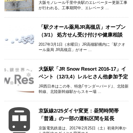
大阪モノレール千里中央駅のエレベーター更新工事
が行われる。工事期間中、エレベータ ...
「駅クオール薬局JR高槻店」オープン
（3/1） 処方せん受け付けや健康相談
2017年3月1日（水曜日）JR高槻駅構内に「駅クオ
ール薬局 JR高槻店」がオー ...
大阪駅「JR Snow Resort 2016-17」イ
ベント（12/3,4）レルヒさん他参加予定
JR西日本はこの冬、特急｢サンダーバード｣、北陸新
幹線、北陸新幹線駅からスキー場 ...
京阪線2/25ダイヤ変更：昼間時間帯
「普通」の一部の運転区間を延長
京阪電気鉄道は、2017年2月25日（土）初発列車か