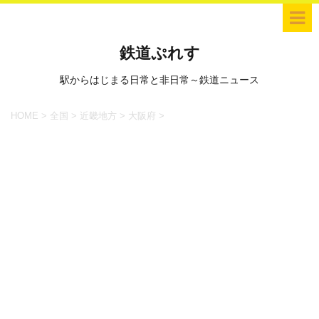
鉄道ぷれす
駅からはじまる日常と非日常～鉄道ニュース
HOME
>
全国
>
近畿地方
>
大阪府
>