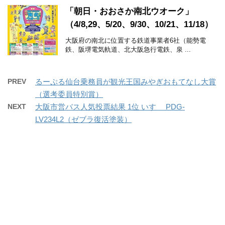
「朝日・おおさか南北ウオーク」
（4/8,29、5/20、9/30、10/21、11/18）
大阪府の南北に位置する鉄道事業者6社（能勢電
鉄、阪堺電気軌道、北大阪急行電鉄、泉 ...
PREV
るーぷる仙台乗務員が観光王国みやぎおもてなし大賞
（選考委員特別賞）
NEXT
大阪市営バス人気投票結果 1位 いすゞ PDG-
LV234L2（ゼブラ復活塗装）