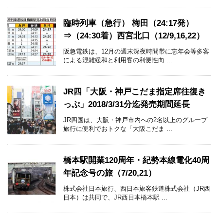
臨時列車（急行） 梅田（24:17発）
⇒（24:30着）西宮北口（12/9,16,22）
阪急電鉄は、12月の週末深夜時間帯に忘年会等多客
による混雑緩和と利用客の利便性向 ...
JR四「大阪・神戸こだま指定席往復き
っぷ」2018/3/31分迄発売期間延長
JR四国は、大阪・神戸市内への2名以上のグループ
旅行に便利でおトクな「大阪こだま ...
橋本駅開業120周年・紀勢本線電化40周
年記念号の旅（7/20,21）
株式会社日本旅行、西日本旅客鉄道株式会社（JR西
日本）は共同で、JR西日本橋本駅 ...