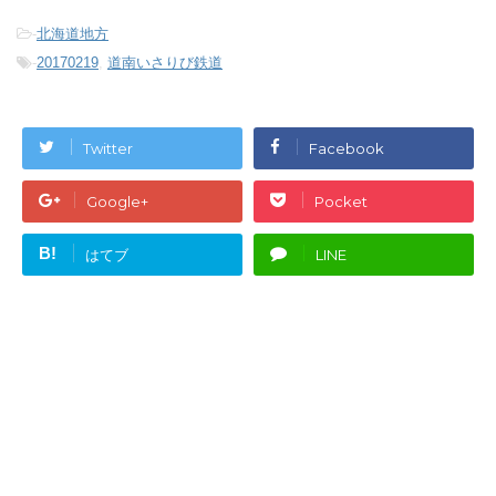
-
北海道地方
-
20170219
,
道南いさりび鉄道
Twitter
Facebook
Google+
Pocket
B!
はてブ
LINE