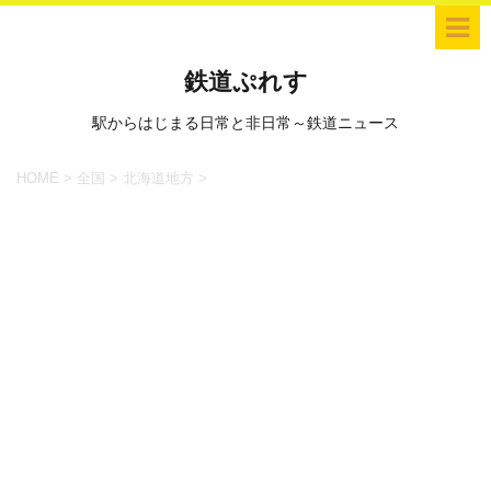
鉄道ぷれす
駅からはじまる日常と非日常～鉄道ニュース
HOME
>
全国
>
北海道地方
>