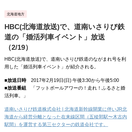
北海道地方
HBC(北海道放送)で、道南いさりび鉄
道の「婚活列車イベント」放送
（2/19）
HBC(北海道放送)で、道南いさりび鉄道のながまれ号を利
用した「婚活列車イベント」が紹介される。
■放送日時
2017年2月19日(日) 午後3:30から午後5:00
■放送番組
「フットボールアワーの！走れ！ふるさと婚
活列車。」
道南いさりび鉄道株式会社 | 北海道新幹線開業に伴いJR北
海道から経営分離となった在来線区間（五稜郭駅〜木古内
駅間）を運営する第三セクターの鉄道会社です。