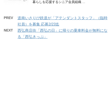
暮らしを応援するシニア会員組織 ...
PREV
道南いさりび鉄道が「アテンダントスタッフ」（臨時
社員）を募集 応募2/23迄
NEXT
西弘商店街「西弘の日」に帰りの乗車料金が無料にな
る「西弘きっぷ」