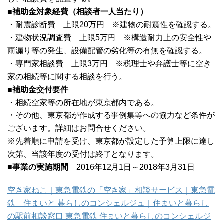
■補助金対象経費（相談者一人当たり）
・耐震診断費 上限20万円 ※建物の耐震性を確認する。
・建物状況調査費 上限5万円 ※構造耐力上の安全性や
雨漏り等の発生、設備配管の劣化等の有無を確認する。
・専門家相談費 上限3万円 ※税理士や弁護士等に空き
家の相続等に関する相談を行う。
■補助金交付要件
・相続空家等の所在地が東京都内である。
・その他、東京都が作成する事例集等への協力など条件が
ございます。詳細はお問合せください。
※先着順に申請を受け、東京都が設定した予算上限に達し
次第、当該年度の受付は終了となります。
■事業の実施期間
2016年12月1日～2018年3月31日
空き家ねこ｜東急電鉄の「空き家」相談サービス｜東急電
鉄 住まいと 暮らしのコンシェルジュ｜住まいと暮らし
の駅前相談窓口 東急電鉄 住まいと暮らしのコンシェルジ