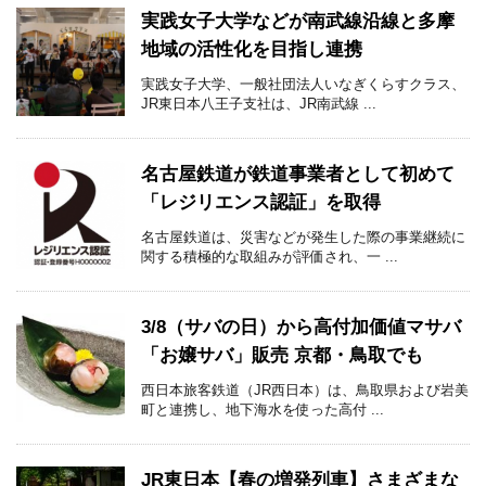
実践女子大学などが南武線沿線と多摩
地域の活性化を目指し連携
実践女子大学、一般社団法人いなぎくらすクラス、
JR東日本八王子支社は、JR南武線 ...
名古屋鉄道が鉄道事業者として初めて
「レジリエンス認証」を取得
名古屋鉄道は、災害などが発生した際の事業継続に
関する積極的な取組みが評価され、一 ...
3/8（サバの日）から高付加価値マサバ
「お嬢サバ」販売 京都・鳥取でも
西日本旅客鉄道（JR西日本）は、鳥取県および岩美
町と連携し、地下海水を使った高付 ...
JR東日本【春の増発列車】さまざまな