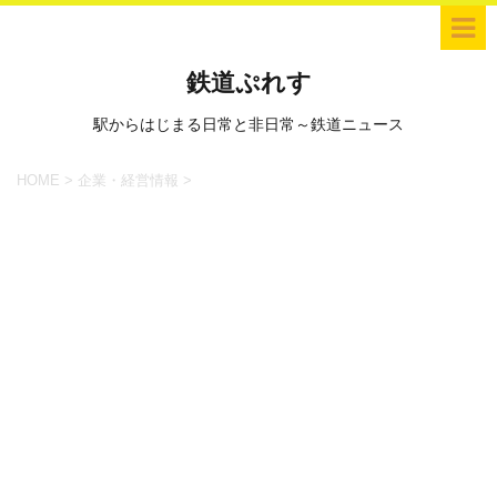
鉄道ぷれす
駅からはじまる日常と非日常～鉄道ニュース
HOME
>
企業・経営情報
>