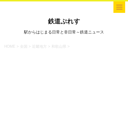
鉄道ぷれす
駅からはじまる日常と非日常～鉄道ニュース
HOME
>
全国
>
近畿地方
>
和歌山県
>