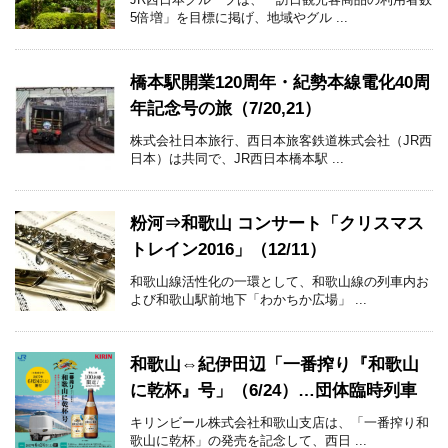
5倍増」を目標に掲げ、地域やグル ...
橋本駅開業120周年・紀勢本線電化40周
年記念号の旅（7/20,21）
株式会社日本旅行、西日本旅客鉄道株式会社（JR西
日本）は共同で、JR西日本橋本駅 ...
粉河⇒和歌山 コンサート「クリスマス
トレイン2016」（12/11）
和歌山線活性化の一環として、和歌山線の列車内お
よび和歌山駅前地下「わかちか広場」 ...
和歌山⇔紀伊田辺「一番搾り『和歌山
に乾杯』号」（6/24）…団体臨時列車
キリンビール株式会社和歌山支店は、「一番搾り和
歌山に乾杯」の発売を記念して、西日 ...