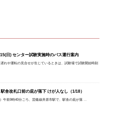
)、15(日) センター試験実施時のバス運行案内
に遅れや運転の見合せが生じているときは、試験場で試験開始時刻
駅舎改札口前の庇が落下 けが人なし（1/18）
日）午前9時40分ごろ、芸備線井原市駅で、駅舎の庇が落 ...