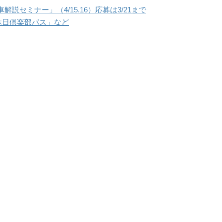
説セミナー」（4/15.16）応募は3/21まで
の休日倶楽部パス」など