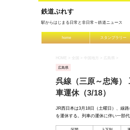
鉄道ぷれす
駅からはじまる日常と非日常～鉄道ニュース
home
スタンプラリー
HOME
>
全国
>
中国地方
>
広島県
>
広島県
呉線（三原～忠海）
車運休（3/18）
JR西日本は3月18日（土曜日）、
を運休する。列車の運休に伴い一部代
区間
上下別