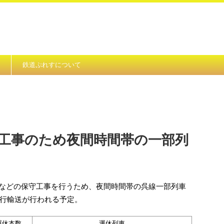
鉄道ぷれすについて
 工事のため夜間時間帯の一部列
線路などの保守工事を行うため、夜間時間帯の呉線一部列車
行輸送が行われる予定。
運休本数
運休列車