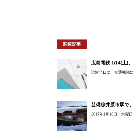
関連記事
広島電鉄 1/14(土
試験当日に、交通機関
...
芸備線井原市駅で、
2017年1月18日（水曜