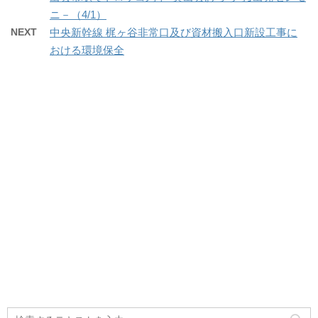
ニ－（4/1）
NEXT
中央新幹線 梶ヶ谷非常口及び資材搬入口新設工事に
おける環境保全