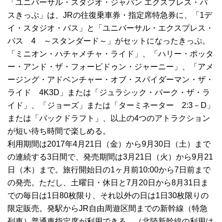
「ユニバーサル・スタジオ・ジャパン エクスプレス・パ
スきっぷ」は、JRの往復乗車券・指定席特急券に、「1デ
イ・スタジオ・パス」と「ユニバーサル・エクスプレス・
パス 4 ～スタンダード～」がセットになったきっぷ。
「ミニオン・ハチャメチャ・ライド」、「ハリー・ポッタ
ー・アンド・ザ・フォービドゥン・ジャーニー」、「アメ
ージング・アドベンチャー・オブ・スパイダーマン・ザ・
ライド 4K3D」または「ジュラシック・パーク・ザ・ラ
イド」、「ジョーズ」または「ターミネーター 2:3－D」
または「バックドラフト」、以上の4つのアトラクション
が短い待ち時間で楽しめる。
利用期間は2017年4月21日（金）から9月30日（土）まで
の連続する3日間で、発売期間は3月21日（火）から9月21
日（木）まで。旅行開始日の1ヶ月前10:00から7日前まで
の発売。ただし、土曜日・休日と7月20日から8月31日ま
での毎日は1日80枚限り、それ以外の日は1日30枚限りの
限定販売。発駅からJR自由周遊区間までの新幹線（特急
列車）普通車指定席が利用できる。（北陸新幹線の利用は