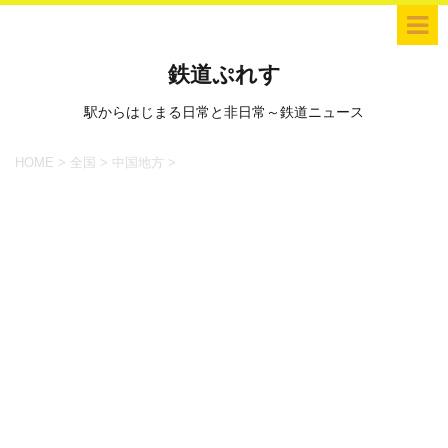
鉄道ぷれす
駅からはじまる日常と非日常～鉄道ニュース
HOME
>
全国
>
中国地方
>