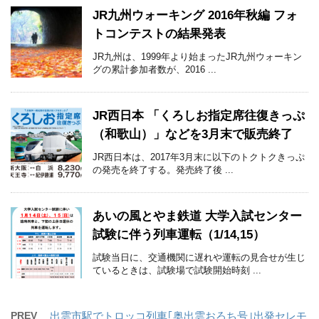
JR九州ウォーキング 2016年秋編 フォ
トコンテストの結果発表
JR九州は、1999年より始まったJR九州ウォーキン
グの累計参加者数が、2016 ...
JR西日本 「くろしお指定席往復きっぷ
（和歌山）」などを3月末で販売終了
JR西日本は、2017年3月末に以下のトクトクきっぷ
の発売を終了する。発売終了後 ...
あいの風とやま鉄道 大学入試センター
試験に伴う列車運転（1/14,15）
試験当日に、交通機関に遅れや運転の見合せが生じ
ているときは、試験場で試験開始時刻 ...
PREV
出雲市駅でトロッコ列車｢奥出雲おろち号｣出発セレモ