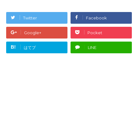
Twitter
Facebook
Google+
Pocket
B!
はてブ
LINE