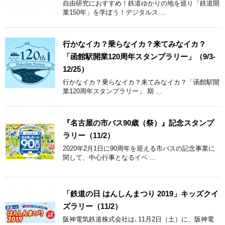
自由研究におすすめ！鉄道ゆかりの地を巡り「鉄道開
業150年」を学ぼう！デジタルス ...
行かなイカ？乗らなイカ？来てみなイカ？
「函館駅開業120周年スタンプラリー」（9/3-
12/25）
行かなイカ？乗らなイカ？来てみなイカ？「函館駅開
業120周年スタンプラリー」 期 ...
『名古屋の市バス90歳（祭）』記念スタンプ
ラリー（11/2）
2020年2月1日に90周年を迎える市バスの記念事業に
関して、中心行事となるイベ ...
「鉄道の日 はんしんまつり 2019」キッズクイ
ズラリー（11/2）
阪神電気鉄道株式会社は､11月2日（土）に、阪神電