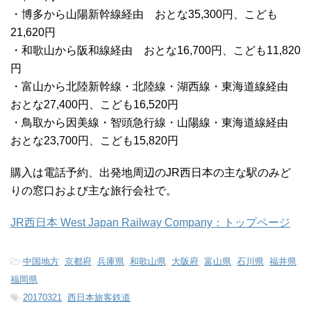
・博多から山陽新幹線経由 おとな35,300円、こども
21,620円
・和歌山から阪和線経由 おとな16,700円、こども11,820
円
・富山から北陸新幹線・北陸線・湖西線・東海道線経由
おとな27,400円、こども16,520円
・鳥取から因美線・智頭急行線・山陽線・東海道線経由
おとな23,700円、こども15,820円
購入は電話予約、出発地周辺のJR西日本の主な駅のみど
りの窓口および主な旅行会社で。
JR西日本 West Japan Railway Company：トップページ
-
中国地方
,
京都府
,
兵庫県
,
和歌山県
,
大阪府
,
富山県
,
石川県
,
福井県
,
福岡県
-
20170321
,
西日本旅客鉄道