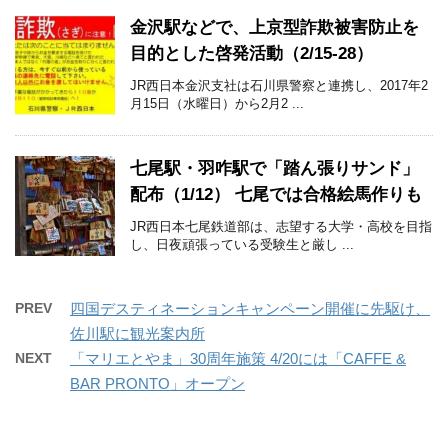
金沢駅などで、上京型詐欺被害防止を
目的とした啓発活動（2/15-28）
JR西日本金沢支社は石川県警察と連携し、2017年2
月15日（水曜日）から2月2 ...
七尾駅・羽咋駅で「踏ん張りサンド」
配布（1/12） 七尾では合格絵馬作りも
JR西日本七尾鉄道部は、志望する大学・高校を目指
し、日夜頑張っている受験生と厳し ...
PREV
四国デスティネーションキャンペーン開催に先駆け、
佐川駅に観光案内所
NEXT
「マリエとやま」30周年施策 4/20には「CAFFE &
BAR PRONTO」オープン