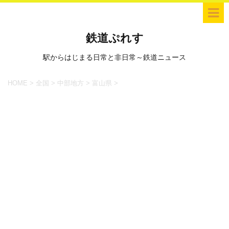
鉄道ぷれす
駅からはじまる日常と非日常～鉄道ニュース
HOME
>
全国
>
中部地方
>
富山県
>