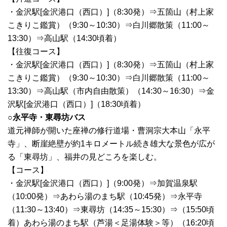
・金沢駅[金沢港口（西口）]（8:30発）⇒五箇山（村上家
こきりこ鑑賞）（9:30～10:30）⇒白川郷散策（11:00～
13:30）⇒高山駅（14:30頃着）
【往復コース】
・金沢駅[金沢港口（西口）]（8:30発）⇒五箇山（村上家
こきりこ鑑賞）（9:30～10:30）⇒白川郷散策（11:00～
13:30）⇒高山駅（市内自由散策）（14:30～16:30）⇒金
沢駅[金沢港口（西口）]（18:30頃着）
○永平寺・東尋坊バス
道元禅師が開いた座禅の修行道場・曹洞宗大本山「永平
寺」、断崖絶壁が約1キロメートル続き雄大な景色が広が
る「東尋坊」、福井の見どころを楽しむ。
【コース】
・金沢駅[金沢港口（西口）]（9:00発）⇒加賀温泉駅
（10:00発）⇒あわら湯のまち駅（10:45発）⇒永平寺
（11:30～13:40）⇒東尋坊（14:35～15:30）⇒（15:50頃
着）あわら湯のまち駅（芦湯＜足湯体験＞等）（16:20頃