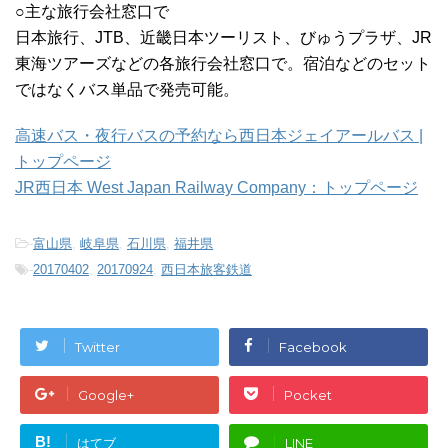
○主な旅行会社窓口で
日本旅行、JTB、近畿日本ツーリスト、びゅうプラザ、JR
東海ツアーズなどの各旅行会社窓口で。宿泊などのセット
ではなくバス単品で発売可能。
高速バス・夜行バスの予約なら西日本ジェイアールバス |
トップページ
JR西日本 West Japan Railway Company：トップページ
-
富山県
,
岐阜県
,
石川県
,
福井県
-
20170402
,
20170924
,
西日本旅客鉄道
Twitter
Facebook
Google+
Pocket
B!
はてブ
LINE