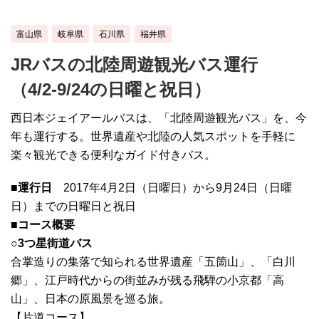
富山県
岐阜県
石川県
福井県
JRバスの北陸周遊観光バス運行
（4/2-9/24の日曜と祝日）
西日本ジェイアールバスは、「北陸周遊観光バス」を、今
年も運行する。世界遺産や北陸の人気スポットを手軽に
楽々観光できる便利なガイド付きバス。
■運行日
2017年4月2日（日曜日）から9月24日（日曜
日）までの日曜日と祝日
■コース概要
○3つ星街道バス
合掌造りの集落で知られる世界遺産「五箇山」、「白川
郷」、江戸時代からの街並みが残る飛騨の小京都「高
山」、日本の原風景を巡る旅。
【片道コース】