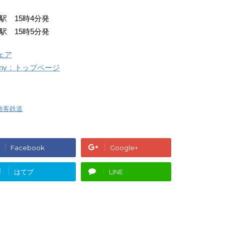
 15時4分発
 15時5分発
ェア
ompany：トップページ
旅客鉄道
Facebook
Google+
!
はてブ
LINE