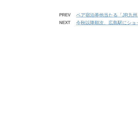
PREV
ペア宿泊券他当たる「JR九州ネ
NEXT
今秋以降順次、広島駅にショッ