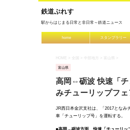
鉄道ぷれす
駅からはじまる日常と非日常～鉄道ニュース
home
スタンプラリー
HOME
>
全国
>
中部地方
>
富山県
>
富山県
高岡⇔砺波 快速「チュ
みチューリップフェ
JR西日本金沢支社は、「2017とな
車「チューリップ号」を運転する。
■高岡→砺波方面 快速「チューリッ