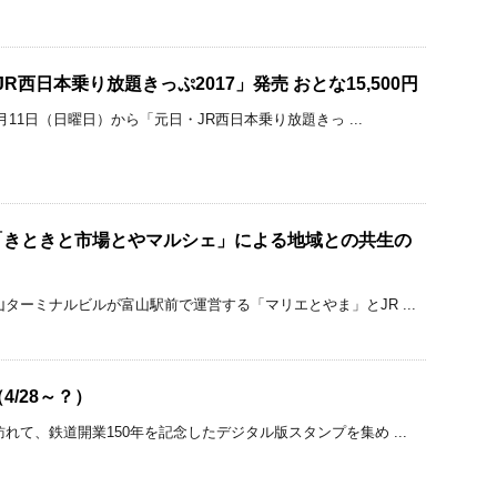
JR西日本乗り放題きっぷ2017」発売 おとな15,500円
2月11日（日曜日）から「元日・JR西日本乗り放題きっ ...
「きときと市場とやマルシェ」による地域との共生の
ターミナルビルが富山駅前で運営する「マリエとやま」とJR ...
（4/28～？）
れて、鉄道開業150年を記念したデジタル版スタンプを集め ...