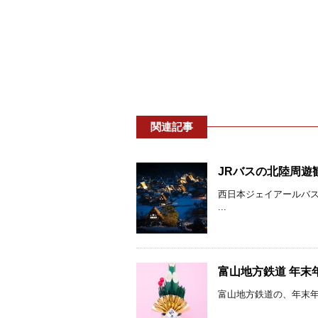
関連記事
JRバスの北陸周遊観
西日本ジェイアールバ
...
富山地方鉄道 年末
富山地方鉄道の、年末年始