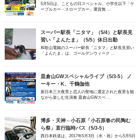
5月5日は、こどもの日スペシャル。小学生以下「ケ
ーブルカー・スロープカー」運賃無 ...
スーパー駅長「ニタマ」（5/4）と駅長見
習い「よんたま」（5/5）休日出勤
和歌山電鐵のスーパー駅長「ニタマ」と駅長見習い
「よんたま」は、ゴールデンウィーク ...
皿倉山GWスペシャルライブ（5/3-5） ノ
ーキー・K、千鶴伽他
新日本三大夜景と恋人の聖地に選定された夜景を観
ながら楽しむ生演奏 皿倉山GWスペ ...
博多・天神⇔小石原「小石原春の民陶む
ら祭」直行臨時バス（5/3-5）
西日本鉄道は、2017年5月3日（水・祝）から5月5日