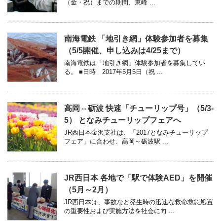
（金・祝）までの期間、東峰 ...
南海電鉄 「地引き網」体験参加者を募集
（5/5開催、申し込みは4/25まで）
南海電鉄は「地引き網」体験参加者を募集してい
る。 ■日時 2017年5月5日（祝 ...
高岡⇔砺波 快速「チューリップ号」（5/3-
5） となみチューリップフェアへ
JR西日本金沢支社は、「2017となみチューリップ
フェア」に合わせ、高岡～砺波駅 ...
JR西日本 各地で「駅で体験AED」を開催
（5月～2月）
JR西日本は、事故など発生時の迅速な救命救急処置
の重要性および実施方法を社会に向 ...