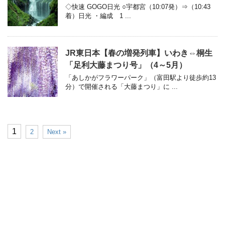
◇快速 GOGO日光 ○宇都宮（10:07発）⇒（10:43
着）日光 ・編成 1 ...
JR東日本【春の増発列車】いわき⇔桐生
「足利大藤まつり号」（4～5月）
「あしかがフラワーパーク」（富田駅より徒歩約13
分）で開催される「大藤まつり」に ...
1
2
Next »