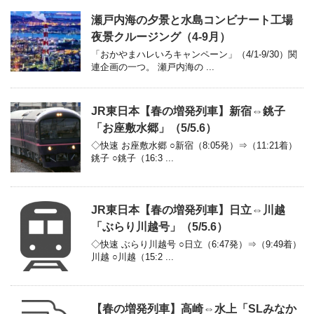
瀬戸内海の夕景と水島コンビナート工場
夜景クルージング（4-9月）
「おかやまハレいろキャンペーン」（4/1-9/30）関
連企画の一つ。 瀬戸内海の ...
JR東日本【春の増発列車】新宿⇔銚子
「お座敷水郷」（5/5.6）
◇快速 お座敷水郷 ○新宿（8:05発）⇒（11:21着）
銚子 ○銚子（16:3 ...
JR東日本【春の増発列車】日立⇔川越
「ぶらり川越号」（5/5.6）
◇快速 ぶらり川越号 ○日立（6:47発）⇒（9:49着）
川越 ○川越（15:2 ...
【春の増発列車】高崎⇔水上「SLみなか