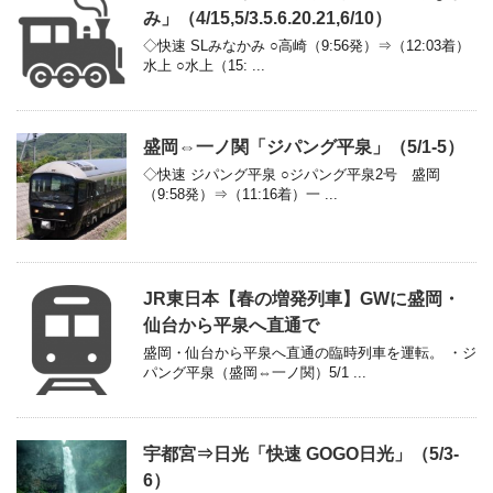
み」（4/15,5/3.5.6.20.21,6/10）
◇快速 SLみなかみ ○高崎（9:56発）⇒（12:03着）
水上 ○水上（15: ...
盛岡⇔一ノ関「ジパング平泉」（5/1-5）
◇快速 ジパング平泉 ○ジパング平泉2号 盛岡
（9:58発）⇒（11:16着）一 ...
JR東日本【春の増発列車】GWに盛岡・
仙台から平泉へ直通で
盛岡・仙台から平泉へ直通の臨時列車を運転。 ・ジ
パング平泉（盛岡⇔一ノ関）5/1 ...
宇都宮⇒日光「快速 GOGO日光」（5/3-
6）