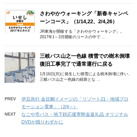
さわやかウォーキング「新春キャンペ
ーンコース」（1/14,22、2/4,26）
JR東海が開催する「さわやかウォーキング」。
2017年1～3月開催のコースの中で ...
三岐バス山之一色線 積雪での樹木倒壊
復旧工事完了で通常運行に戻る
1月16日(月)に発生した積雪による樹木倒壊に伴い、
三岐バス山之一色線の経路とな ...
PREV
伊豆急行 金目鯛イメージの「リゾート21・地域プロ
モーション電車」（2/4～）
NEXT
なごや市バス・地下鉄応援寄附金返礼品 オリジナル
DVDが残りわずかに