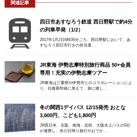
関連記事
四日市あすなろう鉄道 西日野駅で約4分
の列車早発（1/2）
2017年1月2日6時35分ごろ、西日野駅において、あ
すなろう四日市行きの担当運 ...
JR東海 伊勢志摩特別旅行商品 50+会員
専用！充実の伊勢志摩ツアー
JR東海は三重県や伊勢市とのコラボレーションによ
り、往復新幹線に加えて、旅に嬉し ...
冬の関西1デイパス 12/15発売 おとな
3,600円、こども1,800円
JR西日本、京阪、南海、近鉄、大阪水上バスの5社
が連携し、冬の日帰り旅行やおでか ...