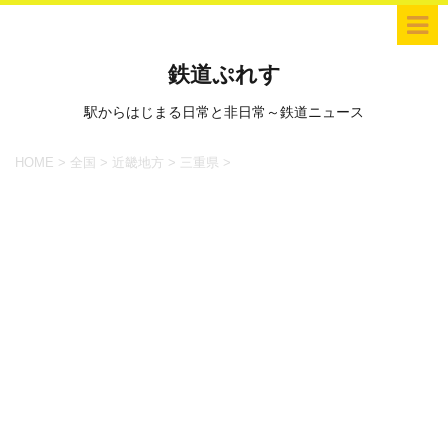
鉄道ぷれす
駅からはじまる日常と非日常～鉄道ニュース
HOME
>
全国
>
近畿地方
>
三重県
>