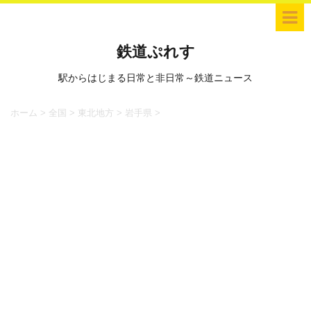
鉄道ぷれす
駅からはじまる日常と非日常～鉄道ニュース
ホーム
>
全国
>
東北地方
>
岩手県
>