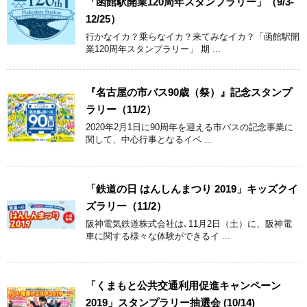
「函館駅開業120周年スタンプラリー」（9/3-
12/25）
行かなイカ？乗らなイカ？来てみなイカ？「函館駅開
業120周年スタンプラリー」 期 ...
『名古屋の市バス90歳（祭）』記念スタンプ
ラリー（11/2）
2020年2月1日に90周年を迎える市バスの記念事業に
関して、中心行事となるイベ ...
「鉄道の日 はんしんまつり 2019」キッズクイ
ズラリー（11/2）
阪神電気鉄道株式会社は､11月2日（土）に、阪神電
車に関する様々な体験ができるイ ...
「くまもと公共交通利用促進キャンペーン
2019」スタンプラリー抽選会 (10/14)