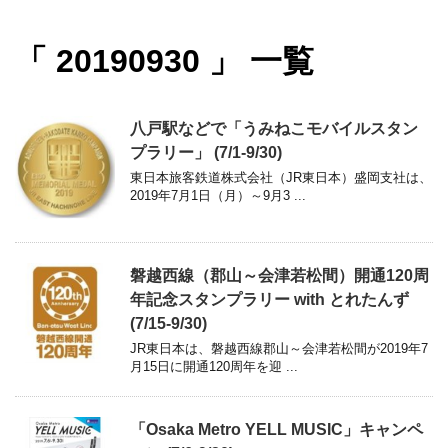
「 20190930 」 一覧
八戸駅などで「うみねこモバイルスタン
プラリー」 (7/1-9/30)
東日本旅客鉄道株式会社（JR東日本）盛岡支社は、
2019年7月1日（月）～9月3 ...
磐越西線（郡山～会津若松間）開通120周
年記念スタンプラリー with とれたんず
(7/15-9/30)
JR東日本は、磐越西線郡山～会津若松間が2019年7
月15日に開通120周年を迎 ...
「Osaka Metro YELL MUSIC」キャンペ