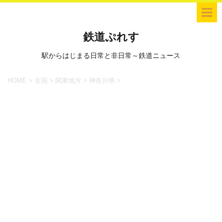
鉄道ぷれす
駅からはじまる日常と非日常～鉄道ニュース
HOME
>
全国
>
関東地方
>
神奈川県
>