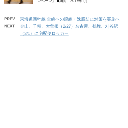
ンペーン」 ■期間 2017年1月 ...
PREV
東海道新幹線 全線への脱線・逸脱防止対策を実施へ
NEXT
金山、千種、大曽根（2/27）名古屋、鶴舞、刈谷駅
（3/1）に宅配便ロッカー