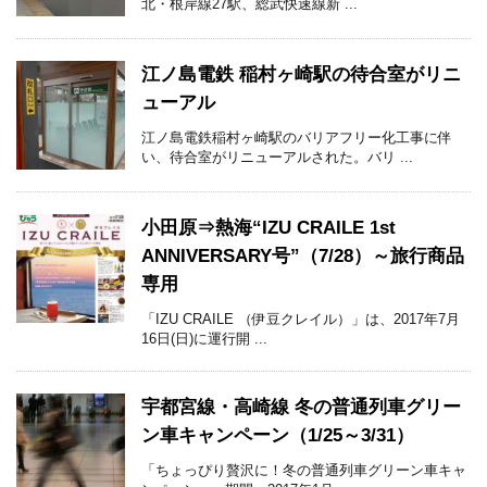
北・根岸線27駅、総武快速線新 ...
江ノ島電鉄 稲村ヶ崎駅の待合室がリニ
ューアル
江ノ島電鉄稲村ヶ崎駅のバリアフリー化工事に伴
い、待合室がリニューアルされた。バリ ...
小田原⇒熱海“IZU CRAILE 1st
ANNIVERSARY号”（7/28）～旅行商品
専用
「IZU CRAILE （伊豆クレイル）」は、2017年7月
16日(日)に運行開 ...
宇都宮線・高崎線 冬の普通列車グリー
ン車キャンペーン（1/25～3/31）
「ちょっぴり贅沢に！冬の普通列車グリーン車キャ