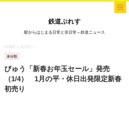
鉄道ぷれす
駅からはじまる日常と非日常～鉄道ニュース
HOME
>
未分類
>
未分類
びゅう「新春お年玉セール」発売
（1/4） 1月の平・休日出発限定新春
初売り