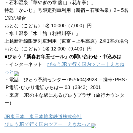
・石和温泉「華やぎの章 慶山（花冬亭）」
特急「かいじ」号限定列車利用（新宿～石和温泉）2～5名
1室の場合
おとな（こども）1名 10,000（7,000）円
・水上温泉「水上館（利根川亭）」
上越新幹線限定列車利用（東京～上毛高原）2名1室の場合
おとな（こども）1名 12,000（9,400）円
■びゅう「新春お年玉セール」の問い合わせ・申込みは
・インターネット
びゅうJRで行く国内ツアー｜えきね
っと
・電話 びゅう予約センター 0570(04)8928 －携帯･PHS･
IP電話･ひかり電話からはー 03（3843）2001
・来店 JRの主な駅にあるびゅうプラザ（旅行カウンタ
ー）
JR東日本：東日本旅客鉄道株式会社
びゅうJRで行く国内ツアー｜えきねっと