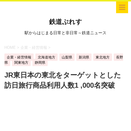
鉄道ぷれす
駅からはじまる日常と非日常～鉄道ニュース
HOME
>
企業・経営情報
>
企業・経営情報
北海道地方
山梨県
新潟県
東北地方
長野
県
関東地方
静岡県
JR東日本の東北をターゲットとした
訪日旅行商品利用人数1 ,000名突破