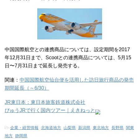
中国国際航空との連携商品については、設定期間を2017
年12月31日まで、Scootとの連携商品については、5月15
日〜7月31日まで延長し発売する。
関連：
中国国際航空仙台便を活用した訪日旅行商品の発売
期間延長（～6/30）
JR東日本：東日本旅客鉄道株式会社
びゅうJRで行く国内ツアー｜えきねっと
-
企業・経営情報
,
北海道地方
,
山梨県
,
新潟県
,
東北地方
,
長野県
,
関東
地方
,
静岡県