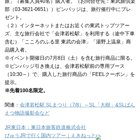
旅」（募集人員40名）購入者。（お問合せ先：東武旅倶楽
部（03-3621-0651））ピンバッジは、旅行催行中にプレ
ゼント。
（２）インターネットまたはお近くの東武トップツアー
ズ、主な旅行会社で「会津若松駅」を利用する（途中下車
含む）「こころのふる里 東武の会津」「湯野上温泉」商
品購入者。
※イベント開催日の7月8日（土）を含む旅行商品に限る。
※ピンバッジ引き換えは、会津若松駅前の専用ブース
（10:30～）で、購入した旅行商品の「FEELクーポン」を
提示。
※先着100名限定。
関連：
会津若松駅 SLまつり（7/8）～SL「大樹」&SLばん
えつ物語撮影会など
JR東日本：東日本旅客鉄道株式会社
びゅうJRで行く国内ツアー｜えきねっと