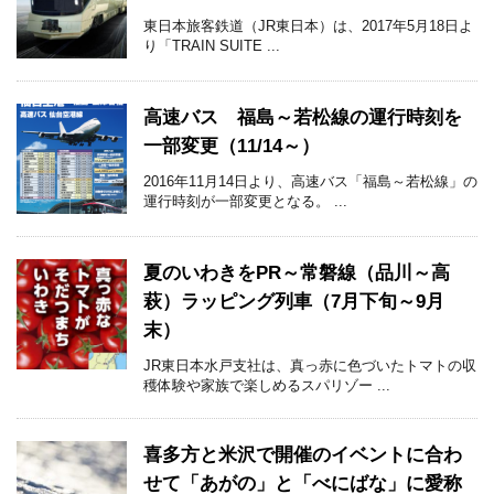
東日本旅客鉄道（JR東日本）は、2017年5月18日よ
り「TRAIN SUITE ...
高速バス 福島～若松線の運行時刻を
一部変更（11/14～）
2016年11月14日より、高速バス「福島～若松線」の
運行時刻が一部変更となる。 ...
夏のいわきをPR～常磐線（品川～高
萩）ラッピング列車（7月下旬～9月
末）
JR東日本水戸支社は、真っ赤に色づいたトマトの収
穫体験や家族で楽しめるスパリゾー ...
喜多方と米沢で開催のイベントに合わ
せて「あがの」と「べにばな」に愛称