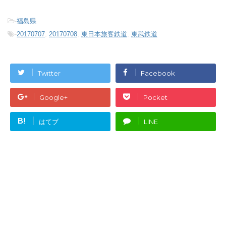
-
福島県
-
20170707
,
20170708
,
東日本旅客鉄道
,
東武鉄道
Twitter
Facebook
Google+
Pocket
B!
はてブ
LINE