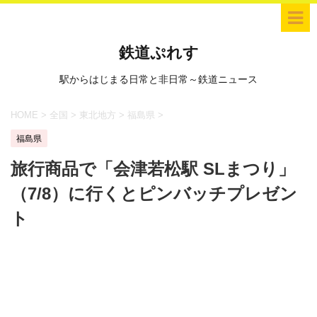
鉄道ぷれす
駅からはじまる日常と非日常～鉄道ニュース
HOME
>
全国
>
東北地方
>
福島県
>
福島県
旅行商品で「会津若松駅 SLまつり」
（7/8）に行くとピンバッチプレゼン
ト