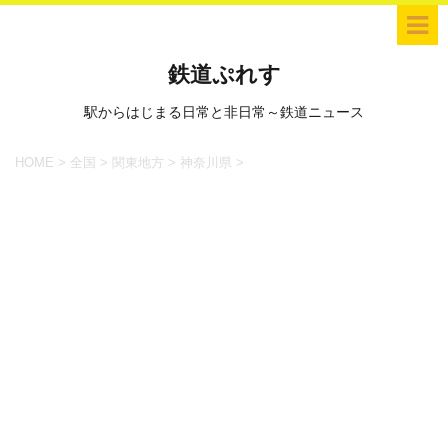
鉄道ぷれす
駅からはじまる日常と非日常～鉄道ニュース
HOME
>
全国
>
関東地方
>
神奈川県
>