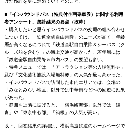
けた検討を更に進めていくとのこと。
■「インバウンドパス（特典付企画乗車券）に関する利用
者アンケート」集計結果の要点（抜粋）
・購入したいと思うインバウンドパスの交通の組み合わせ
については、「鉄道全駅自由乗降」のニーズが高く、年齢
層が高くなるにつれて「鉄道全駅自由乗降＆シーバス（ク
ルーズ船を含む）」の海上交通が高かった。若年層には
「鉄道全駅自由乗降＆市内バス」の要望も多い。
・特典メニューでは、「アトラクション等の入場無料券」
及び「文化芸術施設入場無料券」の人気が最も高かった。
・インバウンドパスで訪問した市内エリアでは、会場の
「みなとみらい地区」以外では中華街などへの回遊に効果
があった。
・範囲を近隣に拡げると、「横浜臨海部」以外では「鎌
倉」や「東京中心部」「箱根」の人気が高い。
以下、回答結果の詳細は、横浜高速鉄道のホームページで