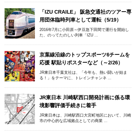
「IZU CRAILE」 阪急交通社のツアー専
用団体臨時列車として運転（5/19）
2016年7月に小田原～伊豆急下田間で運行を開始し
た、のってたのしい列車「IZU ...
京葉線沿線のトップスポーツ6チームを
応援 駅貼りポスターなど（～2/26）
JR東日本千葉支社は、「今年も、熱い闘いが始ま
る！」をテーマに、トレインチャンネ ...
JR東日本 川崎駅西口開発計画に係る環
境影響評価手続きに着手
JR東日本は、川崎駅西口大宮町地区において、川崎
市の中心的な広域拠点としての商業 ...