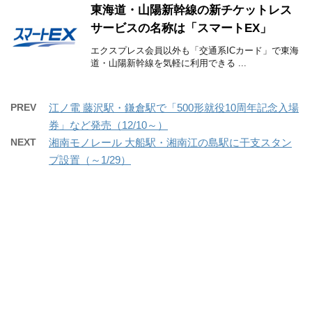
東海道・山陽新幹線の新チケットレス
サービスの名称は「スマートEX」
エクスプレス会員以外も「交通系ICカード」で東海
道・山陽新幹線を気軽に利用できる ...
PREV
江ノ電 藤沢駅・鎌倉駅で「500形就役10周年記念入場
券」など発売（12/10～）
NEXT
湘南モノレール 大船駅・湘南江の島駅に干支スタン
プ設置（～1/29）