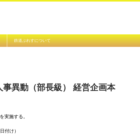
鉄道ぷれすについて
け人事異動（部長級） 経営企画本
を実施する。
1日付け）