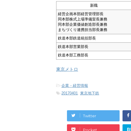
新職
経営企画本部経営管理部長
同本部株式上場準備室長兼務
同本部企業価値創造部長兼務
まちづくり連携担当部長兼務
鉄道本部鉄道統括部長
鉄道本部営業部長
鉄道本部工務部長
東京メトロ
-
企業・経営情報
-
20170401
,
東京地下鉄
Twitter
B
Pocket