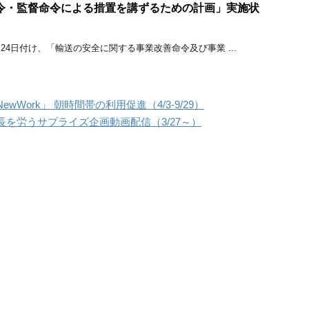
令・監督命令による措置を講ずるための計画」実施状
1月24日付け、「輸送の安全に関する事業改善命令及び事業 ...
Work」 朝時間帯の利用促進（4/3-9/29）
を労うサプライズ企画動画配信（3/27～）