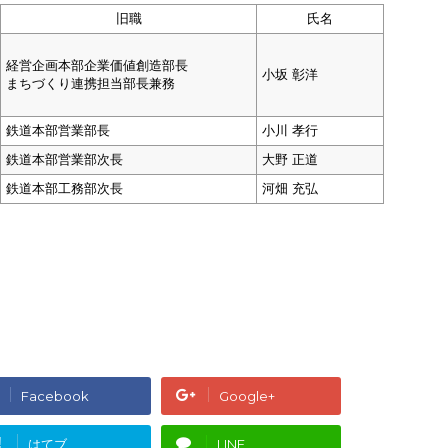
旧職
氏名
経営企画本部企業価値創造部長
小坂 彰洋
まちづくり連携担当部長兼務
鉄道本部営業部長
小川 孝行
鉄道本部営業部次長
大野 正道
鉄道本部工務部次長
河畑 充弘
Facebook
Google+
!
はてブ
LINE