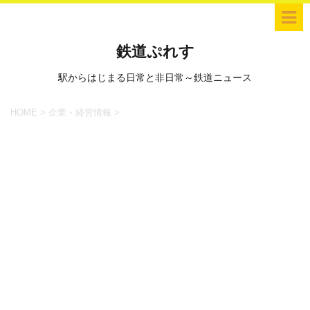
鉄道ぷれす
駅からはじまる日常と非日常～鉄道ニュース
HOME
>
企業・経営情報
>