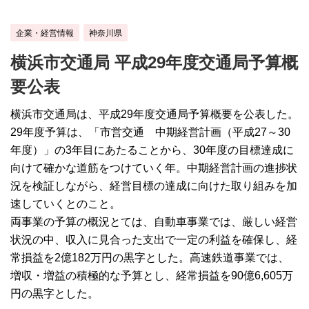
企業・経営情報
神奈川県
横浜市交通局 平成29年度交通局予算概
要公表
横浜市交通局は、平成29年度交通局予算概要を公表した。
29年度予算は、「市営交通 中期経営計画（平成27～30
年度）」の3年目にあたることから、30年度の目標達成に
向けて確かな道筋をつけていく年。中期経営計画の進捗状
況を検証しながら、経営目標の達成に向けた取り組みを加
速していくとのこと。
両事業の予算の概況とては、自動車事業では、厳しい経営
状況の中、収入に見合った支出で一定の利益を確保し、経
常損益を2億182万円の黒字とした。高速鉄道事業では、
増収・増益の積極的な予算とし、経常損益を90億6,605万
円の黒字とした。