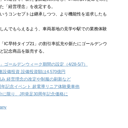
た「経営理念」を改定する。
いうコンセプトは継承しつつ、より機能性を追求したも
しんでもらえるよう、車両基地の見学や駅での業務体験
「IC早特タイプ21」の割引率拡充や新たにゴールデンウ
ど記念商品を販売する。
ゴールデンウィーク期間の設定（4/28-5/7）
連設備投資 設備投資額は4,570億円
組み 経営理念の改定や制服の刷新など
周年記念イベント 超電導リニア体験乗車他
車分に限り、JR発足30周年記念価格に
any