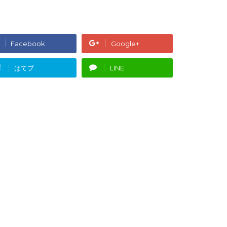
Facebook
Google+
!
はてブ
LINE