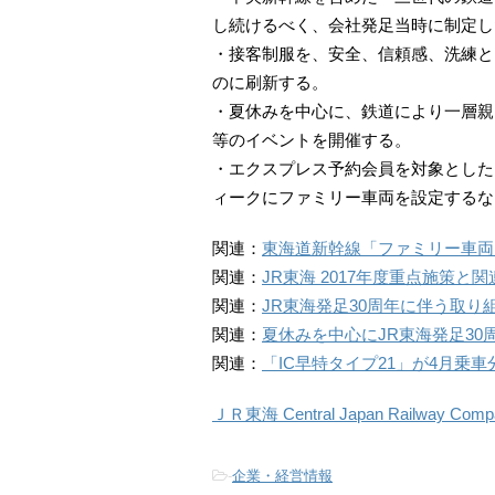
し続けるべく、会社発足当時に制定し
・接客制服を、安全、信頼感、洗練と
のに刷新する。
・夏休みを中心に、鉄道により一層親
等のイベントを開催する。
・エクスプレス予約会員を対象とした
ィークにファミリー車両を設定するな
関連：
東海道新幹線「ファミリー車両」
関連：
JR東海 2017年度重点施策と関
関連：
JR東海発足30周年に伴う取り
関連：
夏休みを中心にJR東海発足30
関連：
「IC早特タイプ21」が4月乗
ＪＲ東海 Central Japan Railway Comp
-
企業・経営情報