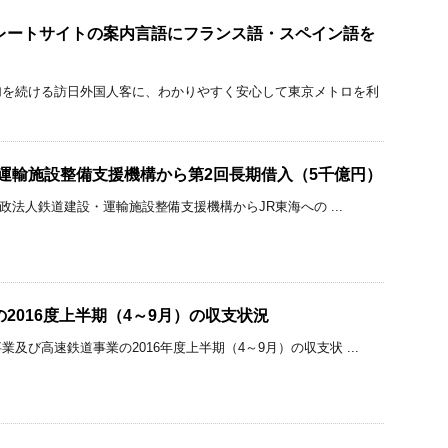
レートサイトの案内言語にフランス語・スペイン語を
加を続ける訪日外国人客に、わかりやすく安心して東京メトロを利
・運輸施設整備支援機構から第2回長期借入（5千億円）
立行政法人鉄道建設・運輸施設整備支援機構からJR東海への ...
の2016度上半期（4～9月）の収支状況
及び高速鉄道事業の2016年度上半期（4～9月）の収支状 ...