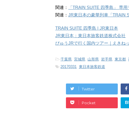
関連：
「TRAIN SUITE 四季島」
関連：
JR東日本の豪華列車「TRAIN 
TRAIN SUITE 四季島 | JR東日本
JR東日本：東日本旅客鉄道株式会社
びゅうJRで行く国内ツアー｜えきね
-
千葉県
,
宮城県
,
山形県
,
岩手県
,
東京都
,
-
20170331
,
東日本旅客鉄道
Twitter
B
Pocket