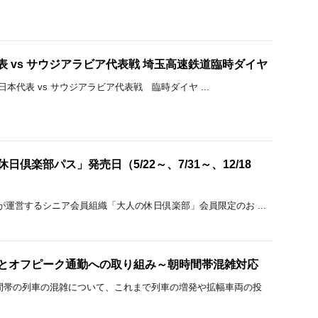
代表 vs サウジアラビア代表戦 埼玉高速鉄道臨時ダイヤ
） 日本代表 vs サウジアラビア代表戦 臨時ダイヤ ...
日倶楽部パス」発売日（5/22～、7/31～、12/18
が運営するシニア会員組織「大人の休日倶楽部」会員限定のお ...
車とオフピーク通勤への取り組み～朝時間帯混雑対応
間帯の列車の混雑について、これまで列車の増発や拡幅車両の投