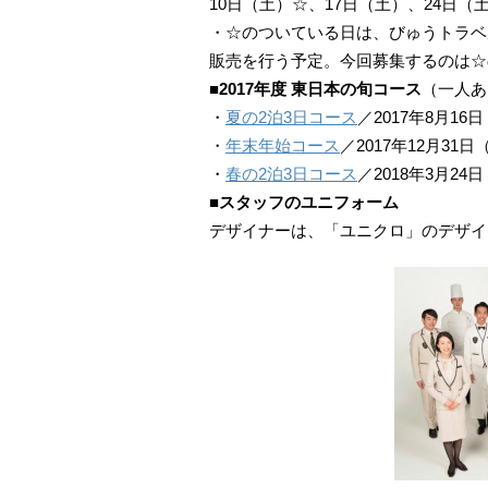
10日（土）☆、17日（土）、24日（
・☆のついている日は、びゅうトラベ
販売を行う予定。今回募集するのは☆
■2017年度 東日本の旬コース
（一人あた
・
夏の2泊3日コース
／2017年8月16
・
年末年始コース
／2017年12月31
・
春の2泊3日コース
／2018年3月24
■スタッフのユニフォーム
デザイナーは、「ユニクロ」のデザイ