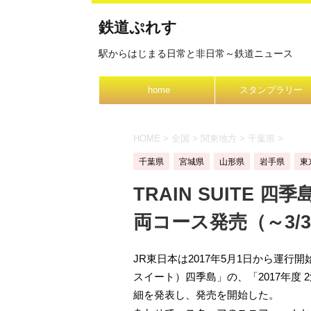
鉄道ぷれす
駅からはじまる日常と非日常～鉄道ニュース
home
スタンプラリー
HOME
>
全国
>
関東地方
>
千葉県
>
千葉県
宮城県
山形県
岩手県
東
TRAIN SUITE 
両コース発売（～3/3
JR東日本は2017年5月1日から運行開
スイート）四季島」の、「2017年度 
細を発表し、発売を開始した。