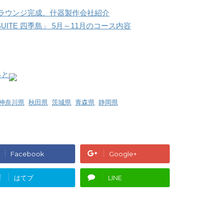
 専用ラウンジ完成、什器製作会社紹介
SUITE 四季島」 5月～11月のコース内容
っと
神奈川県
,
秋田県
,
茨城県
,
青森県
,
静岡県
Facebook
Google+
!
はてブ
LINE