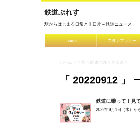
鉄道ぷれす
駅からはじまる日常と非日常～鉄道ニュース
home
スタンプラリー
ホーム
>
全国
>
関東地方
>
埼玉県
>
「 20220912 」
鉄道に乗って！見て！
2022年9月1日（木）